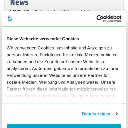
News
LEVEL UP - Deine Weiterbildung richtig starten
Samstag, 14.11.2026
10:00 - 17:00 Uhr
Weitere Informationen finden Sie in dem nachfolgenden Link.
Save the Dates - LEVEL UP
Diese Webseite verwendet Cookies
Erfolgreich weiterbilden: "Train the Trainer" (TTT)
Wir verwenden Cookies, um Inhalte und Anzeigen zu
- Fortbildungen der BLÄK
personalisieren, Funktionen für soziale Medien anbieten
Termine und Anmeldung
zu können und die Zugriffe auf unsere Website zu
analysieren. Außerdem geben wir Informationen zu Ihrer
Neu gegründete Weiterbildungsverbünde:
Verwendung unserer Website an unsere Partner für
ÄWV KJPP - Ärztlicher Weiterbildungsverbund Kinder- und
soziale Medien, Werbung und Analysen weiter. Unsere
Jugendpsychiatrie und -Psychotherapie (Mittelfranken –
Oberpfalz)
Partner führen diese Informationen möglicherweise mit
weiteren Daten zusammen, die Sie ihnen bereitgestellt
Ärztlicher Weiterbildungsverbund KJPP
haben oder die sie im Rahmen Ihrer Nutzung der Dienste
Pädiatrischer Weiterbildungsverbund Traunstein –
gesammelt haben. Sie geben Einwilligung zu unseren
Berchtesgadener Land
Details zeigen
Cookies, wenn Sie unsere Webseite weiterhin nutzen.
WBV Traunstein - Berchtesgadener Land
Weiterbildungsverbund Allgäu-Urologie